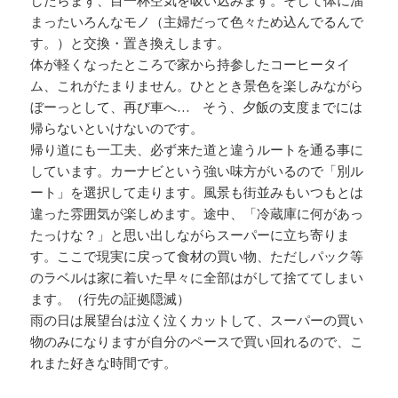
したらまず、目一杯空気を吸い込みます。そして体に溜
まったいろんなモノ（主婦だって色々ため込んでるんで
す。）と交換・置き換えします。
体が軽くなったところで家から持参したコーヒータイ
ム、これがたまりません。ひととき景色を楽しみながら
ぼーっとして、再び車へ… そう、夕飯の支度までには
帰らないといけないのです。
帰り道にも一工夫、必ず来た道と違うルートを通る事に
しています。カーナビという強い味方がいるので「別ル
ート」を選択して走ります。風景も街並みもいつもとは
違った雰囲気が楽しめます。途中、「冷蔵庫に何があっ
たっけな？」と思い出しながらスーパーに立ち寄りま
す。ここで現実に戻って食材の買い物、ただしパック等
のラベルは家に着いた早々に全部はがして捨ててしまい
ます。（行先の証拠隠滅）
雨の日は展望台は泣く泣くカットして、スーパーの買い
物のみになりますが自分のペースで買い回れるので、こ
れまた好きな時間です。