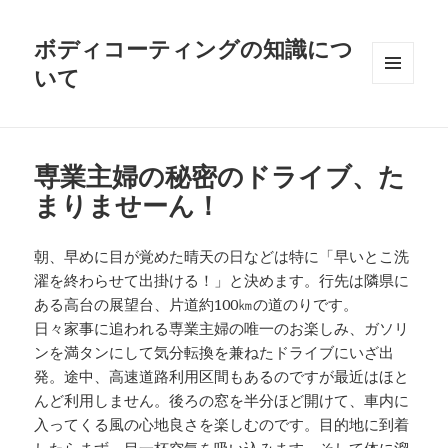
ボディコーティングの知識につ
いて
メニュ
ーとウ
ィジェ
ット
専業主婦の秘密のドライブ、た
まりませーん！
朝、早めに目が覚めた晴天の日などは特に「早いとこ洗
濯を終わらせて出掛ける！」と決めます。行先は隣県に
ある高台の展望台、片道約100㎞の道のりです。
日々家事に追われる専業主婦の唯一のお楽しみ、ガソリ
ンを満タンにして気分転換を兼ねたドライブにいざ出
発。途中、高速道路利用区間もあるのですが最近はほと
んど利用しません。後ろの窓を半分ほど開けて、車内に
入ってくる風の心地良さを楽しむのです。目的地に到着