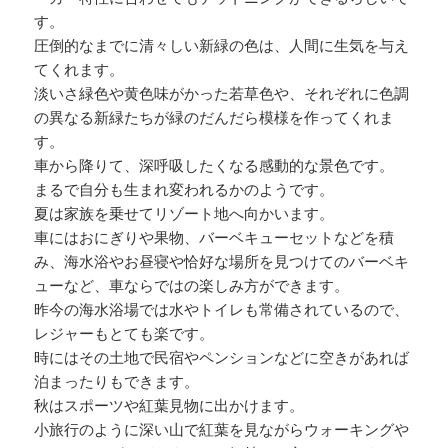
す。
圧倒的なまでに清々しい新緑の色は、人間に生気を与え
てくれます。
淡いさ緑色や黄色味がかった若草色や、それぞれに色調
の異なる新緑たちが緑のだんだら模様を作ってくれま
す。
車から降りて、深呼吸したくなる感動的な景色です。
まるで自分も生まれ変われるかのようです。
夏は家族を乗せてリゾート地へ向かいます。
車にはおにぎりや果物、バーベキューセットなどを積
み、海水浴やお昼寝や恰好な場所を見つけてのバーベキ
ューなど、車ならではの楽しみ方ができます。
昨今の海水浴場では水やトイレも常備されているので、
レジャーもとても楽です。
時にはその土地で民宿やペンションなどに空きがあれば
泊まったりもできます。
秋はスポーツや紅葉見物に出かけます。
小旅行のように深い山で紅葉を見ながらウォーキングや