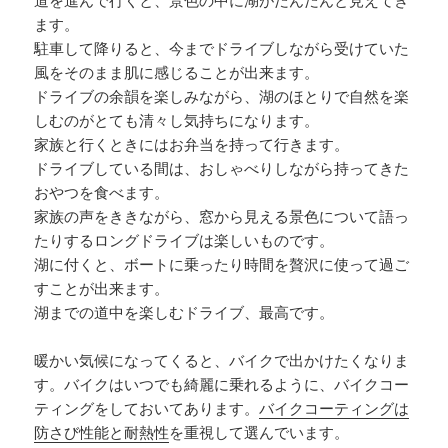
道を進んで行くと、景色の中に湖がだんだんと見えてき
ます。
駐車して降りると、今までドライブしながら受けていた
風をそのまま肌に感じることが出来ます。
ドライブの余韻を楽しみながら、湖のほとりで自然を楽
しむのがとても清々し気持ちになります。
家族と行くときにはお弁当を持って行きます。
ドライブしている間は、おしゃべりしながら持ってきた
おやつを食べます。
家族の声をききながら、窓から見える景色について語っ
たりするロングドライブは楽しいものです。
湖に付くと、ボートに乗ったり時間を贅沢に使って過ご
すことが出来ます。
湖までの道中を楽しむドライブ、最高です。
暖かい気候になってくると、バイクで出かけたくなりま
す。バイクはいつでも綺麗に乗れるように、バイクコー
ティングをしておいてあります。
バイクコーティングは
防さび性能と耐熱性
を重視して選んでいます。