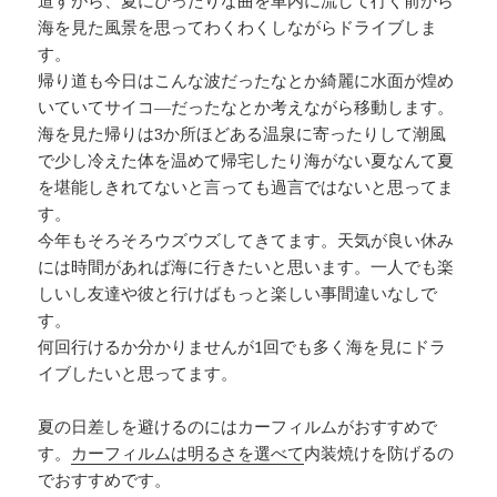
道すがら、夏にぴったりな曲を車内に流して行く前から
海を見た風景を思ってわくわくしながらドライブしま
す。
帰り道も今日はこんな波だったなとか綺麗に水面が煌め
いていてサイコ―だったなとか考えながら移動します。
海を見た帰りは3か所ほどある温泉に寄ったりして潮風
で少し冷えた体を温めて帰宅したり海がない夏なんて夏
を堪能しきれてないと言っても過言ではないと思ってま
す。
今年もそろそろウズウズしてきてます。天気が良い休み
には時間があれば海に行きたいと思います。一人でも楽
しいし友達や彼と行けばもっと楽しい事間違いなしで
す。
何回行けるか分かりませんが1回でも多く海を見にドラ
イブしたいと思ってます。
夏の日差しを避けるのにはカーフィルムがおすすめで
す。
カーフィルムは明るさを選べて
内装焼けを防げるの
でおすすめです。