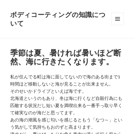
ボディコーティングの知識につ
いて
メニュ
ーとウ
ィジェ
ット
季節は夏、暑ければ暑いほど断
然、海に行きたくなります。
私が住んでる町は海に面してないので海のある街まで1
時間ほど移動しないと海が見ることが出来ません。
そのせいかドライブといえば海です。
北海道というのもあり、冬は海に行くなど自殺行為にも
匹敵する状況だし短い夏を満喫出来る一番手っ取り早く
て確実なのが海だと思ってます。
あの海の潮風を感じ匂いを感じるともう「なつ～」とい
う気がして気持ちもおのずと高まります。